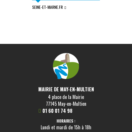
SEINE-ET-MARNE.FR
COMMUNAUTÉ DE
L'OURCQ
MAIRIE DE MAY-EN-MULTIEN
4 place de la Mairie
77145 May-en-Multien
01 60 01 74 98
HORAIRES :
Lundi et mardi de 15h à 18h