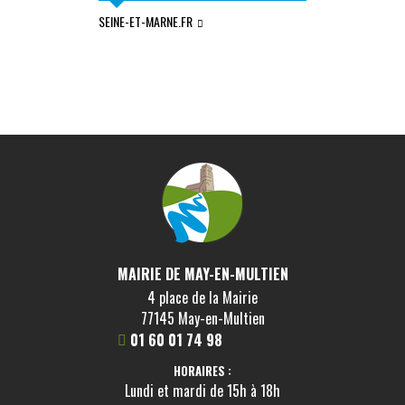
SEINE-ET-MARNE.FR
COMMUNAUTÉ DE
L'OURCQ
MAIRIE DE MAY-EN-MULTIEN
4 place de la Mairie
77145 May-en-Multien
01 60 01 74 98
HORAIRES :
Lundi et mardi de 15h à 18h