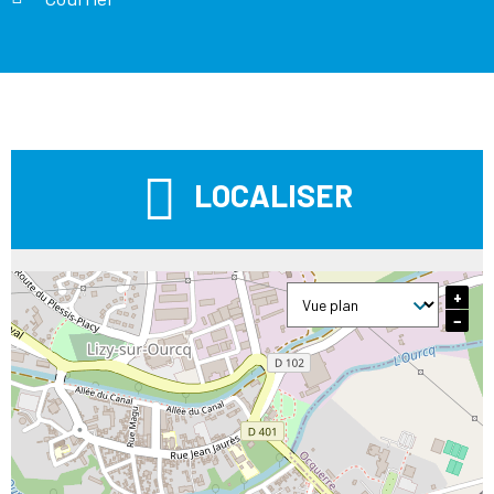
LOCALISER
+
−