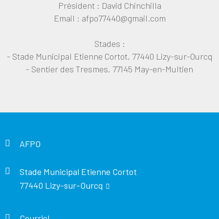
Président : David Chinchilla
Email : afpo77440@gmail.com
Stades :
- Stade Municipal Etienne Cortot, 77440 Lizy-sur-Ourcq
- Sentier des Tresmes, 77145 May-en-Multien
AFPO
Stade Municipal Etienne Cortot
77440 Lizy-sur-Ourcq
Courriel