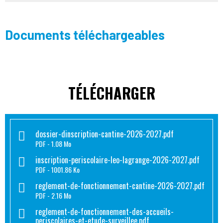
Documents téléchargeables
TÉLÉCHARGER
dossier-dinscription-cantine-2026-2027.pdf
PDF
1.08 Mo
inscription-periscolaire-leo-lagrange-2026-2027.pdf
PDF
1001.86 Ko
reglement-de-fonctionnement-cantine-2026-2027.pdf
PDF
2.16 Mo
reglement-de-fonctionnement-des-accueils-
periscolaires-et-etude-surveillee.pdf