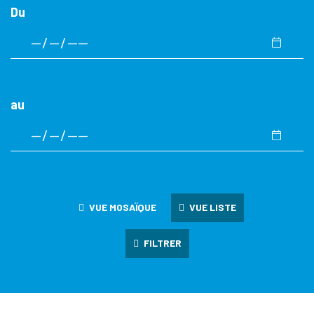
Du
au
VUE MOSAÏQUE
VUE LISTE
FILTRER